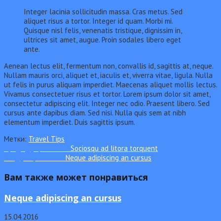
Integer lacinia sollicitudin massa. Cras metus. Sed
aliquet risus a tortor. Integer id quam. Morbi mi.
Quisque nisl felis, venenatis tristique, dignissim in,
ultrices sit amet, augue. Proin sodales libero eget
ante.
Aenean lectus elit, fermentum non, convallis id, sagittis at, neque.
Nullam mauris orci, aliquet et, iaculis et, viverra vitae, ligula. Nulla
ut felis in purus aliquam imperdiet. Maecenas aliquet mollis lectus.
Vivamus consectetuer risus et tortor. Lorem ipsum dolor sit amet,
consectetur adipiscing elit. Integer nec odio. Praesent libero. Sed
cursus ante dapibus diam. Sed nisi. Nulla quis sem at nibh
elementum imperdiet. Duis sagittis ipsum.
Метки:
Travel Tips
Еще
Предыдущая запись
Sociosqu ad litora torquent
Следующая запись
Neque adipiscing an cursus
статьи
Вам также может понравиться
Neque adipiscing an cursus
15.04.2016