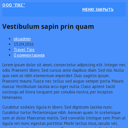
Перейти
ООО "ПКС"
МЕНЮ
ЗАКРЫТЬ
к
содержимому
Vestibulum sapin prin quam
Post
pksadmin
author:
Запись
15.04.2016
опубликована:
Post
Travel Tips
category:
Post
0 комментариев
comments:
Lorem ipsum dolor sit amet, consectetur adipiscing elit. Integer nec
odio. Praesent libero. Sed cursus ante dapibus diam. Sed nisi. Nulla
quis sem at nibh elementum imperdiet. Duis sagittis ipsum.
Praesent mauris. Fusce nec tellus sed augue semper porta. Mauris
massa. Vestibulum lacinia arcu eget nulla. Class aptent taciti
sociosqu ad litora torquent per conubia nostra, per inceptos
himenaeos.
Curabitur sodales ligula in libero. Sed dignissim lacinia nunc.
Curabitur tortor. Pellentesque nibh. Aenean quam. In scelerisque
sem at dolor. Maecenas mattis. Sed convallis tristique sem. Proin ut
ligula vel nunc egestas porttitor. Morbi lectus risus, iaculis vel,