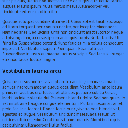
suscipit quis, luctus non, massa. Fusce ac turpis quis ligula lacinia
aliquet. Mauris ipsum. Nulla metus metus, ullamcorper vel,
tincidunt sed, euismod in, nibh.
Quisque volutpat condimentum velit. Class aptent taciti sociosqu
ad litora torquent per conubia nostra, per inceptos himenaeos.
Nam nec ante. Sed lacinia, urna non tincidunt mattis, tortor neque
adipiscing diam, a cursus ipsum ante quis turpis. Nulla facilisi. Ut
fringilla. Suspendisse potenti. Nunc feugiat mi a tellus consequat
imperdiet. Vestibulum sapien. Proin quam. Etiam ultrices.
Suspendisse in justo eu magna luctus suscipit. Sed lectus. Integer
euismod lacus luctus magna.
Vestibulum lacinia arcu
Quisque cursus, metus vitae pharetra auctor, sem massa mattis
sem, at interdum magna augue eget diam. Vestibulum ante ipsum
primis in faucibus orci luctus et ultrices posuere cubilia Curae;
Morbi lacinia molestie dui. Praesent blandit dolor. Sed non quam. In
vel mi sit amet augue congue elementum. Morbi in ipsum sit amet
pede facilisis laoreet. Donec lacus nunc, viverra nec, blandit vel,
egestas et, augue. Vestibulum tincidunt malesuada tellus. Ut
ultrices ultrices enim. Curabitur sit amet mauris. Morbi in dui quis
est pulvinar ullamcorper. Nulla facilisi.