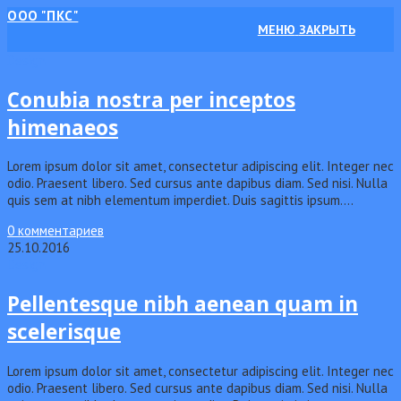
Перейти
ООО "ПКС"
МЕНЮ
ЗАКРЫТЬ
к
содержимому
Design
Conubia nostra per inceptos
himenaeos
Lorem ipsum dolor sit amet, consectetur adipiscing elit. Integer nec
odio. Praesent libero. Sed cursus ante dapibus diam. Sed nisi. Nulla
quis sem at nibh elementum imperdiet. Duis sagittis ipsum.…
0 комментариев
25.10.2016
Design
Pellentesque nibh aenean quam in
scelerisque
Lorem ipsum dolor sit amet, consectetur adipiscing elit. Integer nec
odio. Praesent libero. Sed cursus ante dapibus diam. Sed nisi. Nulla